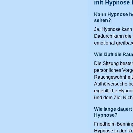
mit Hypnose 
Kann Hypnose hel
sehen?
Ja, Hypnose kann m
Dadurch kann die
emotional greifbar
Wie läuft die R
Die Sitzung besteh
persönliches Vorge
Rauchgewohnheiten
Aufhörversuche be
eigentliche Hypno
und dem Ziel Nicht
Wie lange dauer
Hypnose?
Friedhelm Benning
Hypnose in der Re