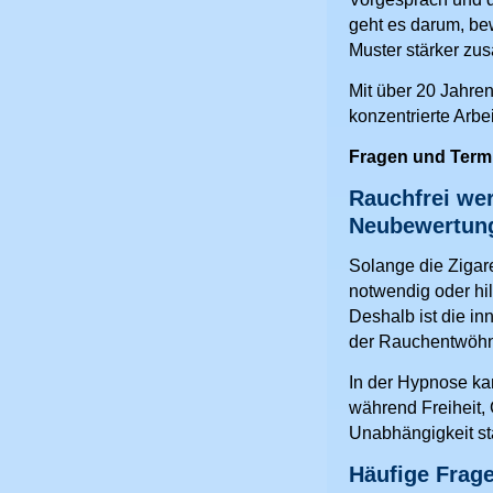
geht es darum, b
Muster stärker z
Mit über 20 Jahren
konzentrierte Arbei
Fragen und Term
Rauchfrei we
Neubewertun
Solange die Zigar
notwendig oder hilf
Deshalb ist die in
der Rauchentwöh
In der Hypnose kan
während Freiheit,
Unabhängigkeit stä
Häufige Frag