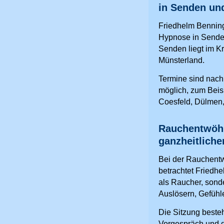
in Senden u
Friedhelm Bennin
Hypnose in Sende
Senden liegt im K
Münsterland.
Termine sind nac
möglich, zum Beisp
Coesfeld, Dülmen
Rauchentwöhn
ganzheitliche
Bei der Rauchent
betrachtet Friedh
als Raucher, sond
Auslösern, Gefühl
Die Sitzung beste
Vorgespräch und 