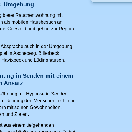
nd Umgebung
g bietet Rauchentwöhnung mit
n als mobilen Hausbesuch an.
reis Coesfeld und gehört zur Region
h Absprache auch in der Umgebung
iel in Ascheberg, Billerbeck,
, Havixbeck und Lüdinghausen.
ung in Senden mit einem
n Ansatz
wöhnung mit Hypnose in Senden
elm Benning den Menschen nicht nur
ern mit seinen Gewohnheiten,
en und Zielen.
ht aus einem tiefgehenden
der anschließenden Hypnose. Dabei