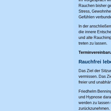
Rauchen bisher gesp
Stress, Gewohnhe
Gefühlen verbund
In der anschließe
die innere Entsch
und alte Rauchimp
treten zu lassen.
Terminvereinbar
Rauchfrei lebe
Das Ziel der Sitzu
vermissen. Das Ziel
freier und unabhän
Friedhelm Benning
und Hypnose daran,
werden zu lassen 
zurückzunehmen.