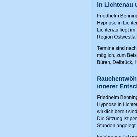
in Lichtenau
Friedhelm Bennin
Hypnose in Lichte
Lichtenau liegt im
Region Ostwestfal
Termine sind nac
möglich, zum Beis
Büren, Delbrück, 
Rauchentwöh
innerer Entsc
Friedhelm Bennin
Hypnose in Lichte
wirklich bereit sin
Die Sitzung ist pe
Stunden angelegt.
Im Vorgespräch wi