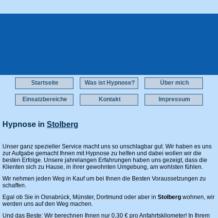
Mit Hypnose zum Nichtraucher Stolberg Hypnose zum Nichtrauchen Stolberg Abnehmen mit
Hypnose Erfahrungen Stolberg Abnehmen im Schlaf Stolberg
Startseite
Was ist Hypnose?
Über mich
Einsatzbereiche
Kontakt
Impressum
Hypnose in
Stolberg
(PLZ 52222)
Unser ganz spezieller Service macht uns so unschlagbar gut. Wir haben es uns
zur Aufgabe gemacht Ihnen mit Hypnose zu helfen und dabei wollen wir die
besten Erfolge. Unsere jahrelangen Erfahrungen haben uns gezeigt, dass die
Klienten sich zu Hause, in ihrer gewohnten Umgebung, am wohlsten fühlen.
Wir nehmen jeden Weg in Kauf um bei Ihnen die Besten Voraussetzungen zu
schaffen.
Egal ob Sie in Osnabrück, Münster, Dortmund oder aber in
Stolberg
wohnen, wir
werden uns auf den Weg machen.
Und das Beste: Wir berechnen Ihnen nur 0,30 € pro Anfahrtskilometer! In Ihrem