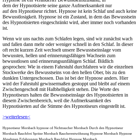
dem der Hypnotisierte seine ganze Aufmerksamkeit nur
auf den Hypnotiseur richtet. Hypnose ist kein Schlaf und auch keine
Bewusstlosigkeit. Hypnose ist ein Zustand, in dem das Bewusstsein
des Hypnotisierten eingeschränkt wird, aber immer noch vorhanden
ist.
Wenn wir uns nachts zum Schlafen legen, sind wir zunächst wach
und fallen dann mehr oder weniger schnell in den Schlaf. In dieser
oft recht kurzen Zeit wechselt unsere Bewusstseinslage vom
bewussten, hellen und erinnerungsfähigen Wachsein zum
bewusstlosen und erinnerungsunfähigen Schlaf. Bildlich
gesprochen: Wie in einem Fahrstuhl durchfahren wir die einzelnen
Stockwerke des Bewusstseins von den hellen Ober, bis zu den
dunklen Untergeschossen. Das ist bei der Hypnose anders. Hier
wird der Fahrstuhl gewissermaßen gestoppt und bleibt auf einem
Zwischengeschoß mit Halbhelligkeit stehen. Die Worte des
Hypnotiseurs halten die Bewusstseinslage des Hypnotisierten in
diesem Zwischenbereich, weil die Aufmerksamkeit des
Hypnotisierten auf die Stimme des Hypnotiseurs eingestellt ist.
>weiterlesen<
Hypnotiseur Morsbach hypnose cd Nichtraucher Morsbach Durch den Hypnotiseur
Morsbach Rauchfrei Spritze Morsbach Raucherentwöhnung Hypnose Morsbach Hypnose
Abnehmen Erfahrungen Morsbach Rauchfrei Hypnose Morsbach