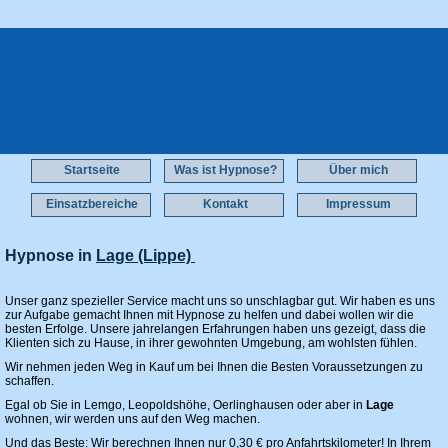
Nichtraucher durch Hypnose Lage Gewichtsreduzierung Lage Rauchfrei mit Hypnose Lage
Hypnosetherapie Lage
Startseite
Was ist Hypnose?
Über mich
Einsatzbereiche
Kontakt
Impressum
Hypnose in
Lage (Lippe)
(PLZ 32791)
Unser ganz spezieller Service macht uns so unschlagbar gut. Wir haben es uns
zur Aufgabe gemacht Ihnen mit Hypnose zu helfen und dabei wollen wir die
besten Erfolge. Unsere jahrelangen Erfahrungen haben uns gezeigt, dass die
Klienten sich zu Hause, in ihrer gewohnten Umgebung, am wohlsten fühlen.
Wir nehmen jeden Weg in Kauf um bei Ihnen die Besten Voraussetzungen zu
schaffen.
Egal ob Sie in Lemgo, Leopoldshöhe, Oerlinghausen oder aber in
Lage
wohnen, wir werden uns auf den Weg machen.
Und das Beste: Wir berechnen Ihnen nur 0,30 € pro Anfahrtskilometer! In Ihrem