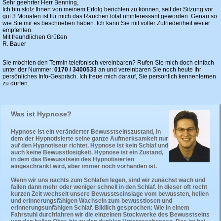
Sehr geehrter Herr Benning,
Ich bin stolz Ihnen von meinem Erfolg berichten zu können, seit der Sitzung vor
gut 3 Monaten ist für mich das Rauchen total uninteressant geworden. Genau so
wie Sie mir es beschrieben haben. Ich kann Sie mit voller Zufriedenheit weiter
empfehlen.
Mit freundlichen Grüßen
R. Bauer
Sie möchten den Termin telefonisch vereinbaren? Rufen Sie mich doch einfach
unter der Nummer:
0170 / 3400533
an und vereinbaren Sie noch heute Ihr
persönliches Info-Gespräch. Ich freue mich darauf, Sie persönlich kennenlernen
zu dürfen.
Was ist Hypnose?
Hypnose ist ein veränderter Bewusstseinszustand, in
dem der Hypnotisierte seine ganze Aufmerksamkeit nur
auf den Hypnotiseur richtet. Hypnose ist kein Schlaf und
auch keine Bewusstlosigkeit. Hypnose ist ein Zustand,
in dem das Bewusstsein des Hypnotisierten
eingeschränkt wird, aber immer noch vorhanden ist.
Wenn wir uns nachts zum Schlafen legen, sind wir zunächst wach und
fallen dann mehr oder weniger schnell in den Schlaf. In dieser oft recht
kurzen Zeit wechselt unsere Bewusstseinslage vom bewussten, hellen
und erinnerungsfähigen Wachsein zum bewusstlosen und
erinnerungsunfähigen Schlaf. Bildlich gesprochen: Wie in einem
Fahrstuhl durchfahren wir die einzelnen Stockwerke des Bewusstseins