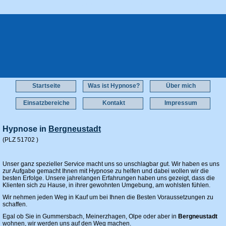
Mit Hypnose zum Nichtraucher Bergneustadt Abnehmen ohne Sport Bergneustadt Gesund
Abnehmen Bergneustadt Hilfe Raucherentwöhnung Bergneustadt
Startseite
Was ist Hypnose?
Über mich
Einsatzbereiche
Kontakt
Impressum
Hypnose in
Bergneustadt
(PLZ 51702 )
Unser ganz spezieller Service macht uns so unschlagbar gut. Wir haben es uns
zur Aufgabe gemacht Ihnen mit Hypnose zu helfen und dabei wollen wir die
besten Erfolge. Unsere jahrelangen Erfahrungen haben uns gezeigt, dass die
Klienten sich zu Hause, in ihrer gewohnten Umgebung, am wohlsten fühlen.
Wir nehmen jeden Weg in Kauf um bei Ihnen die Besten Voraussetzungen zu
schaffen.
Egal ob Sie in Gummersbach, Meinerzhagen, Olpe oder aber in
Bergneustadt
wohnen, wir werden uns auf den Weg machen.