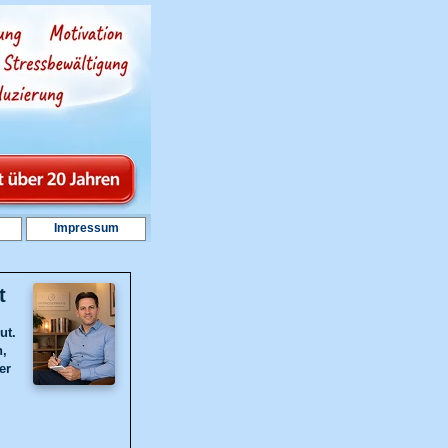
Impressum
t
ut.
n,
er