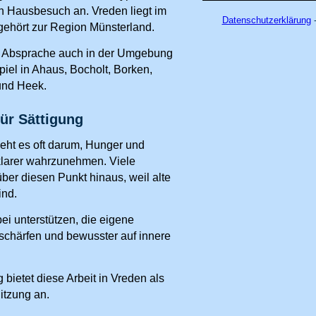
n Hausbesuch an. Vreden liegt im
Datenschutzerklärung
-
gehört zur Region Münsterland.
h Absprache auch in der Umgebung
iel in Ahaus, Bocholt, Borken,
und Heek.
ür Sättigung
ht es oft darum, Hunger und
klarer wahrzunehmen. Viele
er diesen Punkt hinaus, weil alte
ind.
i unterstützen, die eigene
chärfen und bewusster auf innere
.
bietet diese Arbeit in Vreden als
itzung an.