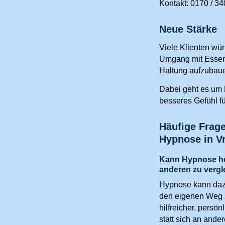
Kontakt: 0170 / 3
Neue Stärke
Viele Klienten wü
Umgang mit Essen
Haltung aufzubauen
Dabei geht es um K
besseres Gefühl f
Häufige Frag
Hypnose in V
Kann Hypnose hel
anderen zu vergl
Hypnose kann dazu
den eigenen Weg z
hilfreicher, persön
statt sich an ande